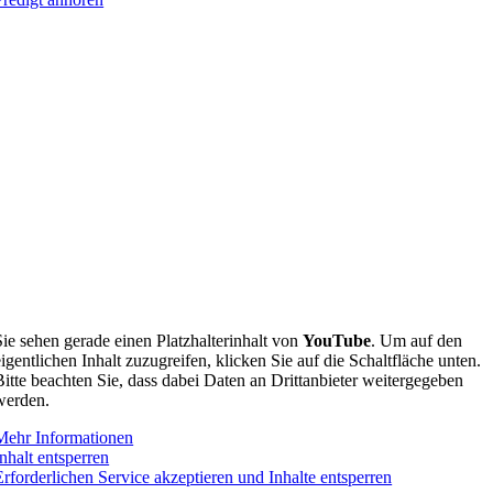
Sie sehen gerade einen Platzhalterinhalt von
YouTube
. Um auf den
eigentlichen Inhalt zuzugreifen, klicken Sie auf die Schaltfläche unten.
Bitte beachten Sie, dass dabei Daten an Drittanbieter weitergegeben
werden.
Mehr Informationen
Inhalt entsperren
Erforderlichen Service akzeptieren und Inhalte entsperren