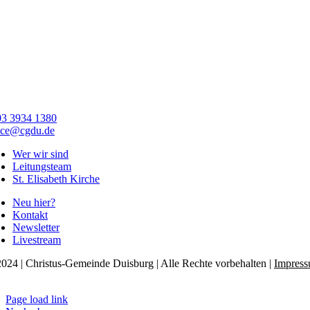
03 3934 1380
ice@cgdu.de
Wer wir sind
Leitungsteam
St. Elisabeth Kirche
Neu hier?
Kontakt
Newsletter
Livestream
024 | Christus-Gemeinde Duisburg | Alle Rechte vorbehalten |
Impres
tenschutzerklärung
Page load link