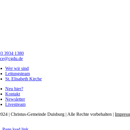
03 3934 1380
ice@cgdu.de
Wer wir sind
Leitungsteam
St. Elisabeth Kirche
Neu hier?
Kontakt
Newsletter
Livestream
024 | Christus-Gemeinde Duisburg | Alle Rechte vorbehalten |
Impres
tenschutzerklärung
Page load link