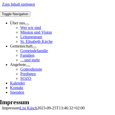
Zum Inhalt springen
Toggle Navigation
Über uns
Wer wir sind
Mission und Vision
Leitungsteam
St. Elisabeth Kirche
Gemeinschaft
Gemeindefamilie
Familien
…und mehr
Angebote
Gottesdienste
Predigten
SOZO
Kalender
Kontakt
Spenden
Impressum
Impressum
Lisi Käsch
2023-09-25T13:46:32+02:00