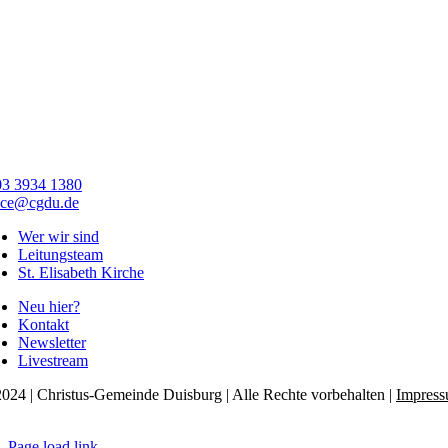
03 3934 1380
ice@cgdu.de
Wer wir sind
Leitungsteam
St. Elisabeth Kirche
Neu hier?
Kontakt
Newsletter
Livestream
024 | Christus-Gemeinde Duisburg | Alle Rechte vorbehalten |
Impres
tenschutzerklärung
Page load link