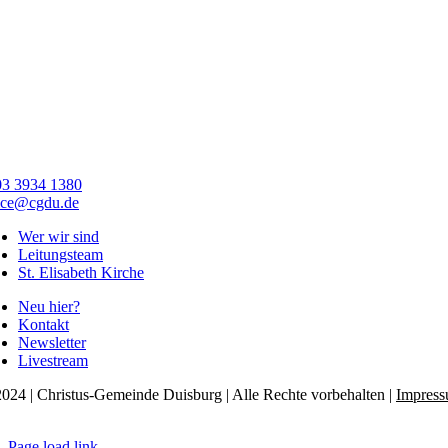
03 3934 1380
ice@cgdu.de
Wer wir sind
Leitungsteam
St. Elisabeth Kirche
Neu hier?
Kontakt
Newsletter
Livestream
024 | Christus-Gemeinde Duisburg | Alle Rechte vorbehalten |
Impres
tenschutzerklärung
Page load link