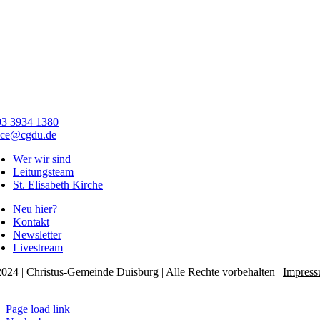
03 3934 1380
ice@cgdu.de
Wer wir sind
Leitungsteam
St. Elisabeth Kirche
Neu hier?
Kontakt
Newsletter
Livestream
024 | Christus-Gemeinde Duisburg | Alle Rechte vorbehalten |
Impres
tenschutzerklärung
Page load link