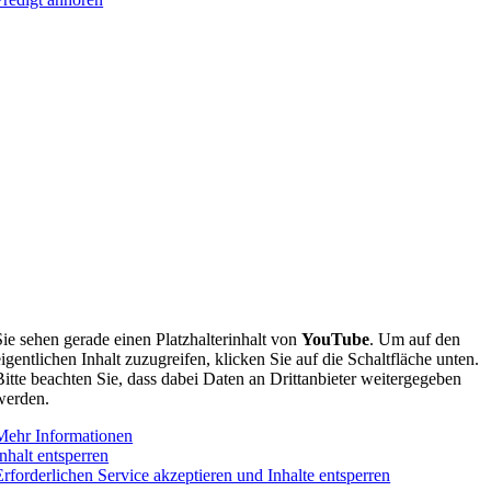
Sie sehen gerade einen Platzhalterinhalt von
YouTube
. Um auf den
eigentlichen Inhalt zuzugreifen, klicken Sie auf die Schaltfläche unten.
Bitte beachten Sie, dass dabei Daten an Drittanbieter weitergegeben
werden.
Mehr Informationen
Inhalt entsperren
Erforderlichen Service akzeptieren und Inhalte entsperren