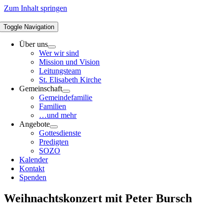
Zum Inhalt springen
Toggle Navigation
Über uns
Wer wir sind
Mission und Vision
Leitungsteam
St. Elisabeth Kirche
Gemeinschaft
Gemeindefamilie
Familien
…und mehr
Angebote
Gottesdienste
Predigten
SOZO
Kalender
Kontakt
Spenden
Weihnachtskonzert mit Peter Bursch