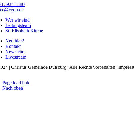
03 3934 1380
ice@cgdu.de
Wer wir sind
Leitungsteam
St. Elisabeth Kirche
Neu hier?
Kontakt
Newsletter
Livestream
024 | Christus-Gemeinde Duisburg | Alle Rechte vorbehalten |
Impres
tenschutzerklärung
Page load link
Nach oben