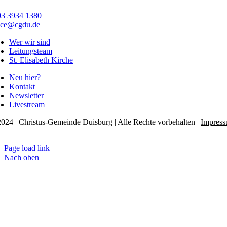
03 3934 1380
ice@cgdu.de
Wer wir sind
Leitungsteam
St. Elisabeth Kirche
Neu hier?
Kontakt
Newsletter
Livestream
024 | Christus-Gemeinde Duisburg | Alle Rechte vorbehalten |
Impres
tenschutzerklärung
Page load link
Nach oben